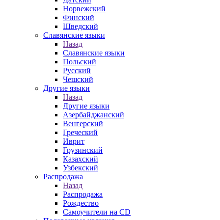
Норвежский
Финский
Шведский
Славянские языки
Назад
Славянские языки
Польский
Русский
Чешский
Другие языки
Назад
Другие языки
Азербайджанский
Венгерский
Греческий
Иврит
Грузинский
Казахский
Узбекский
Распродажа
Назад
Распродажа
Рождество
Самоучители на CD