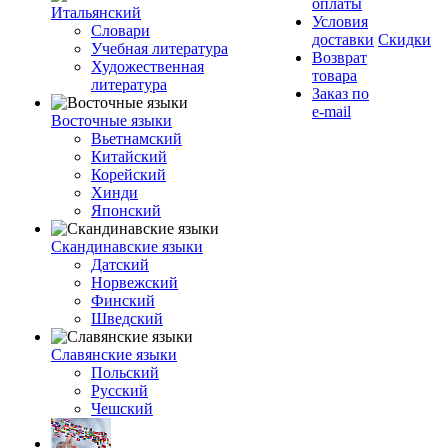
оплаты
Итальянский
Условия
Словари
доставки
Скидки
Учебная литература
Возврат
Художественная
товара
литература
Заказ по
e-mail
Восточные языки
Вьетнамский
Китайский
Корейский
Хинди
Японский
Скандинавские языки
Датский
Норвежский
Финский
Шведский
Славянские языки
Польский
Русский
Чешский