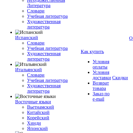
Нехудожественная
Литература
Словари
Учебная литература
Художественная
литература
Испанский
О
Словари
Учебная литература
Как купить
Художественная
литература
Условия
оплаты
Итальянский
Условия
Словари
доставки
Скидки
Учебная литература
Возврат
Художественная
товара
литература
Заказ по
e-mail
Восточные языки
Вьетнамский
Китайский
Корейский
Хинди
Японский