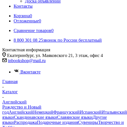
Доска объявлений
Контакты
Корзина
0
Отложенные
0
Сравнение товаров
0
8 800 301 08 25
звонок по России бесплатный
Контактная информация
Екатеринбург, ул. Маяковского 21, 3 этаж, офис 4
inbookshop@mail.ru
Вконтакте
Главная
-
Каталог
-
Английский
Рождество и Новый
год
Английский
Немецкий
Французский
Испанский
Итальянский
языки
Скандинавские языки
Славянские языки
Другие
языки
Распродажа
Подарочные издания
Сувениры
Творчество и