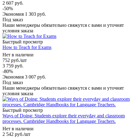
2 607
руб.
-
50
%
Экономия
1 303
руб.
Под заказ
Наши менеджеры обязательно свяжутся с вами и уточнят
условия заказа
Быстрый просмотр
How to Teach for Exams
Нет в наличии
752
руб.
/шт
3 759
руб.
-
80
%
Экономия
3 007
руб.
Под заказ
Наши менеджеры обязательно свяжутся с вами и уточнят
условия заказа
Быстрый просмотр
Ways of Doing: Students explore their everyday and classroom
processes. Cambridge Handbooks for Language Teachers.
Нет в наличии
2 542
руб.
/шт