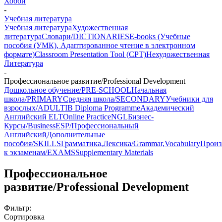
Хобби
-
Учебная литература
Учебная литература
Художественная
литература
Словари/DICTIONARIES
E-books (Учебные
пособия (УМК), Адаптированное чтение в электронном
формате)
Classroom Presentation Tool (CPT)
Нехудожественная
Литература
-
Профессиональное развитие/Professional Development
Дошкольное обучение/PRE-SCHOOL
Начальная
школа/PRIMARY
Средняя школа/SECONDARY
Учебники для
взрослых/ADULT
IB Diploma Programme
Академический
Английский ELT
Online Practice
NGL
Бизнес-
Курсы/Business
ESP/Профессиональный
Английский
Дополнительные
пособия/SKILLS
Грамматика,Лексика/Grammar,Vocabulary
Произ
к экзаменам/EXAMS
Supplementary Materials
Профессиональное
развитие/Professional Development
Фильтр:
Сортировка