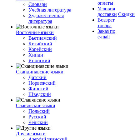
оплаты
Словари
Условия
Учебная литература
доставки
Скидки
Художественная
Возврат
литература
товара
Заказ по
Восточные языки
e-mail
Вьетнамский
Китайский
Корейский
Хинди
Японский
Скандинавские языки
Датский
Норвежский
Финский
Шведский
Славянские языки
Польский
Русский
Чешский
Другие языки
Азербайджанский