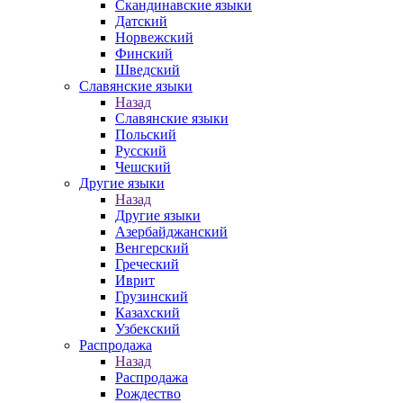
Скандинавские языки
Датский
Норвежский
Финский
Шведский
Славянские языки
Назад
Славянские языки
Польский
Русский
Чешский
Другие языки
Назад
Другие языки
Азербайджанский
Венгерский
Греческий
Иврит
Грузинский
Казахский
Узбекский
Распродажа
Назад
Распродажа
Рождество