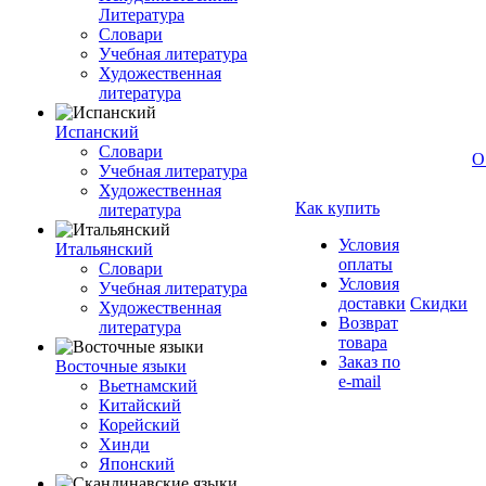
Литература
Словари
Учебная литература
Художественная
литература
Испанский
Словари
О
Учебная литература
Художественная
Как купить
литература
Условия
Итальянский
оплаты
Словари
Условия
Учебная литература
доставки
Скидки
Художественная
Возврат
литература
товара
Заказ по
Восточные языки
e-mail
Вьетнамский
Китайский
Корейский
Хинди
Японский