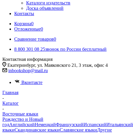
Каталоги издательств
Доска объявлений
Контакты
Корзина
0
Отложенные
0
Сравнение товаров
0
8 800 301 08 25
звонок по России бесплатный
Контактная информация
Екатеринбург, ул. Маяковского 21, 3 этаж, офис 4
inbookshop@mail.ru
Вконтакте
Главная
-
Каталог
-
Восточные языки
Рождество и Новый
год
Английский
Немецкий
Французский
Испанский
Итальянский
языки
Скандинавские языки
Славянские языки
Другие