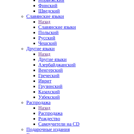
Норвежский
Финский
Шведский
Славянские языки
Назад
Славянские языки
Польский
Русский
Чешский
Другие языки
Назад
Другие языки
Азербайджанский
Венгерский
Греческий
Иврит
Грузинский
Казахский
Узбекский
Распродажа
Назад
Распродажа
Рождество
Самоучители на CD
Подарочные издания