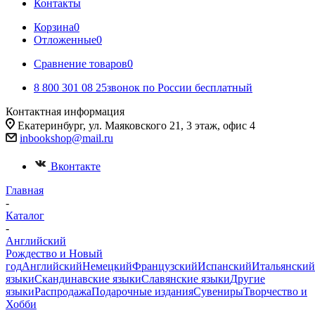
Контакты
Корзина
0
Отложенные
0
Сравнение товаров
0
8 800 301 08 25
звонок по России бесплатный
Контактная информация
Екатеринбург, ул. Маяковского 21, 3 этаж, офис 4
inbookshop@mail.ru
Вконтакте
Главная
-
Каталог
-
Английский
Рождество и Новый
год
Английский
Немецкий
Французский
Испанский
Итальянский
языки
Скандинавские языки
Славянские языки
Другие
языки
Распродажа
Подарочные издания
Сувениры
Творчество и
Хобби