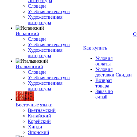
Литература
Словари
Учебная литература
Художественная
литература
Испанский
О
Словари
Учебная литература
Как купить
Художественная
литература
Условия
оплаты
Итальянский
Условия
Словари
доставки
Скидки
Учебная литература
Возврат
Художественная
товара
литература
Заказ по
e-mail
Восточные языки
Вьетнамский
Китайский
Корейский
Хинди
Японский