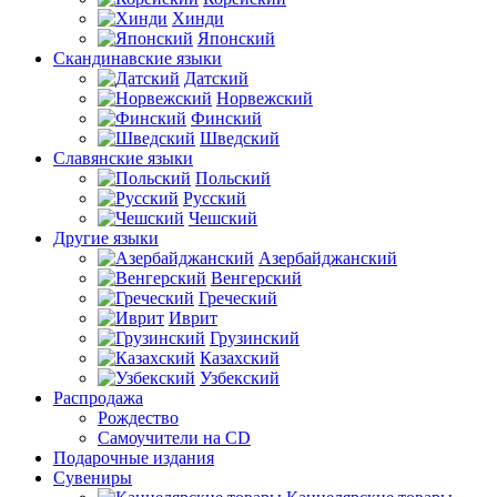
Хинди
Японский
Скандинавские языки
Датский
Норвежский
Финский
Шведский
Славянские языки
Польский
Русский
Чешский
Другие языки
Азербайджанский
Венгерский
Греческий
Иврит
Грузинский
Казахский
Узбекский
Распродажа
Рождество
Самоучители на CD
Подарочные издания
Сувениры