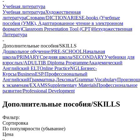
-
Учебная литература
Учебная литература
Художественная
литература
Словари/DICTIONARIES
E-books (Учебные
пособия (УМК), Адаптированное чтение в электронном
формате)
Classroom Presentation Tool (CPT)
Нехудожественная
Литература
-
Дополнительные пособия/SKILLS
Дошкольное обучение/PRE-SCHOOL
Начальная
школа/PRIMARY
Средняя школа/SECONDARY
Учебники для
взрослых/ADULT
IB Diploma Programme
Академический
Английский ELT
Online Practice
NGL
Бизнес-
Курсы/Business
ESP/Профессиональный
Английский
Грамматика,Лексика/Grammar,Vocabulary
Произноше
к экзаменам/EXAMS
Supplementary Materials
Профессиональное
развитие/Professional Development
Дополнительные пособия/SKILLS
Фильтр:
Сортировка
По популярности (убывание)
Цена