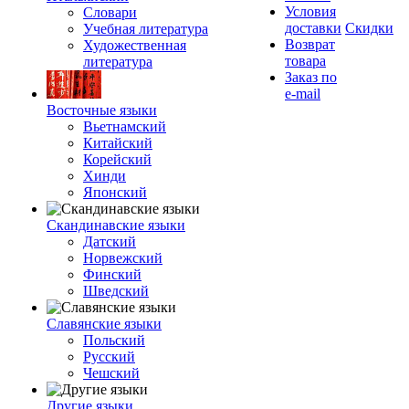
Условия
Словари
доставки
Скидки
Учебная литература
Возврат
Художественная
товара
литература
Заказ по
e-mail
Восточные языки
Вьетнамский
Китайский
Корейский
Хинди
Японский
Скандинавские языки
Датский
Норвежский
Финский
Шведский
Славянские языки
Польский
Русский
Чешский
Другие языки