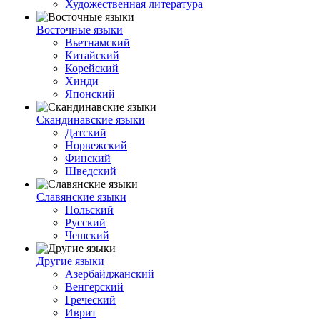
Художественная литература
Восточные языки
Вьетнамский
Китайский
Корейский
Хинди
Японский
Скандинавские языки
Датский
Норвежский
Финский
Шведский
Славянские языки
Польский
Русский
Чешский
Другие языки
Азербайджанский
Венгерский
Греческий
Иврит