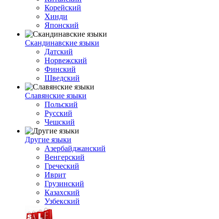
Корейский
Хинди
Японский
Скандинавские языки
Датский
Норвежский
Финский
Шведский
Славянские языки
Польский
Русский
Чешский
Другие языки
Азербайджанский
Венгерский
Греческий
Иврит
Грузинский
Казахский
Узбекский