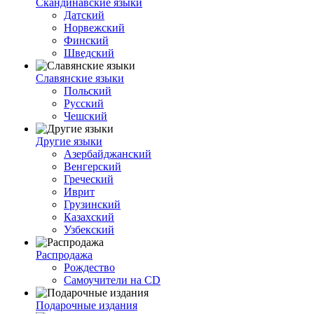
Скандинавские языки
Датский
Норвежский
Финский
Шведский
Славянские языки
Польский
Русский
Чешский
Другие языки
Азербайджанский
Венгерский
Греческий
Иврит
Грузинский
Казахский
Узбекский
Распродажа
Рождество
Самоучители на CD
Подарочные издания