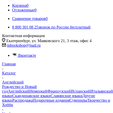
Корзина
0
Отложенные
0
Сравнение товаров
0
8 800 301 08 25
звонок по России бесплатный
Контактная информация
Екатеринбург, ул. Маяковского 21, 3 этаж, офис 4
inbookshop@mail.ru
Вконтакте
Главная
-
Каталог
-
Английский
Рождество и Новый
год
Английский
Немецкий
Французский
Испанский
Итальянский
языки
Скандинавские языки
Славянские языки
Другие
языки
Распродажа
Подарочные издания
Сувениры
Творчество и
Хобби
-