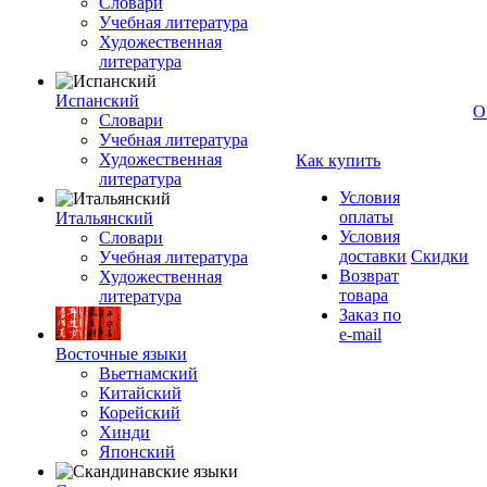
Словари
Учебная литература
Художественная
литература
Испанский
О
Словари
Учебная литература
Художественная
Как купить
литература
Условия
оплаты
Итальянский
Условия
Словари
доставки
Скидки
Учебная литература
Возврат
Художественная
товара
литература
Заказ по
e-mail
Восточные языки
Вьетнамский
Китайский
Корейский
Хинди
Японский