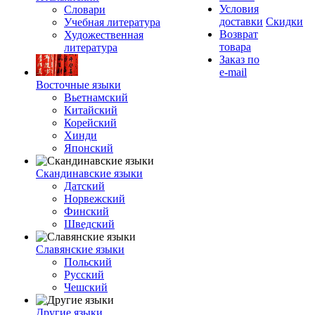
Условия
Словари
доставки
Скидки
Учебная литература
Возврат
Художественная
товара
литература
Заказ по
e-mail
Восточные языки
Вьетнамский
Китайский
Корейский
Хинди
Японский
Скандинавские языки
Датский
Норвежский
Финский
Шведский
Славянские языки
Польский
Русский
Чешский
Другие языки