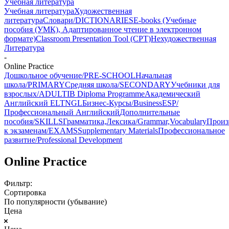
Учебная литература
Учебная литература
Художественная
литература
Словари/DICTIONARIES
E-books (Учебные
пособия (УМК), Адаптированное чтение в электронном
формате)
Classroom Presentation Tool (CPT)
Нехудожественная
Литература
-
Online Practice
Дошкольное обучение/PRE-SCHOOL
Начальная
школа/PRIMARY
Средняя школа/SECONDARY
Учебники для
взрослых/ADULT
IB Diploma Programme
Академический
Английский ELT
NGL
Бизнес-Курсы/Business
ESP/
Профессиональный Английский
Дополнительные
пособия/SKILLS
Грамматика,Лексика/Grammar,Vocabulary
Произ
к экзаменам/EXAMS
Supplementary Materials
Профессиональное
развитие/Professional Development
Online Practice
Фильтр:
Сортировка
По популярности (убывание)
Цена