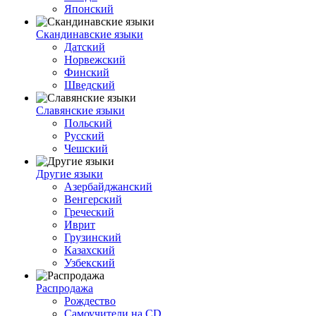
Японский
Скандинавские языки
Датский
Норвежский
Финский
Шведский
Славянские языки
Польский
Русский
Чешский
Другие языки
Азербайджанский
Венгерский
Греческий
Иврит
Грузинский
Казахский
Узбекский
Распродажа
Рождество
Самоучители на CD