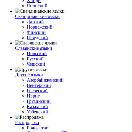
Хинди
Японский
Скандинавские языки
Датский
Норвежский
Финский
Шведский
Славянские языки
Польский
Русский
Чешский
Другие языки
Азербайджанский
Венгерский
Греческий
Иврит
Грузинский
Казахский
Узбекский
Распродажа
Рождество