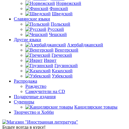
Норвежский
Финский
Шведский
Славянские языки
Польский
Русский
Чешский
Другие языки
Азербайджанский
Венгерский
Греческий
Иврит
Грузинский
Казахский
Узбекский
Распродажа
Рождество
Самоучители на CD
Подарочные издания
Сувениры
Канцелярские товары
Творчество и Хобби
Будьте всегда в курсе!