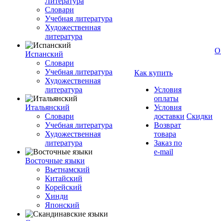
Литература
Словари
Учебная литература
Художественная
литература
О
Испанский
Словари
Учебная литература
Как купить
Художественная
литература
Условия
оплаты
Итальянский
Условия
Словари
доставки
Скидки
Учебная литература
Возврат
Художественная
товара
литература
Заказ по
e-mail
Восточные языки
Вьетнамский
Китайский
Корейский
Хинди
Японский