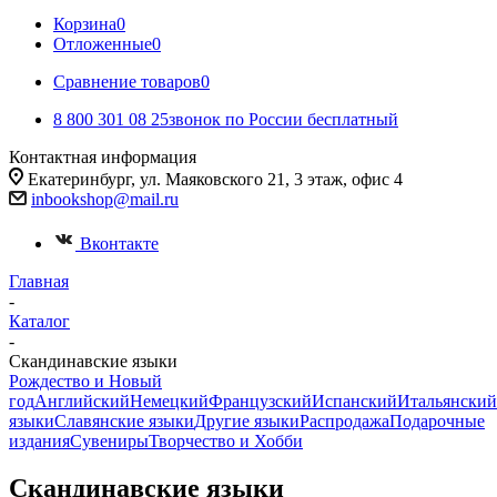
Корзина
0
Отложенные
0
Сравнение товаров
0
8 800 301 08 25
звонок по России бесплатный
Контактная информация
Екатеринбург, ул. Маяковского 21, 3 этаж, офис 4
inbookshop@mail.ru
Вконтакте
Главная
-
Каталог
-
Скандинавские языки
Рождество и Новый
год
Английский
Немецкий
Французский
Испанский
Итальянский
языки
Славянские языки
Другие языки
Распродажа
Подарочные
издания
Сувениры
Творчество и Хобби
Скандинавские языки