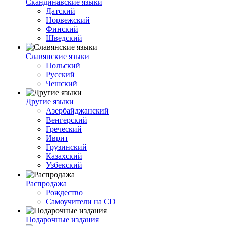
Скандинавские языки
Датский
Норвежский
Финский
Шведский
Славянские языки
Польский
Русский
Чешский
Другие языки
Азербайджанский
Венгерский
Греческий
Иврит
Грузинский
Казахский
Узбекский
Распродажа
Рождество
Самоучители на CD
Подарочные издания