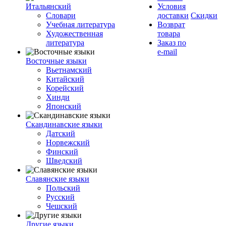
Итальянский
Условия
Словари
доставки
Скидки
Учебная литература
Возврат
Художественная
товара
литература
Заказ по
e-mail
Восточные языки
Вьетнамский
Китайский
Корейский
Хинди
Японский
Скандинавские языки
Датский
Норвежский
Финский
Шведский
Славянские языки
Польский
Русский
Чешский
Другие языки