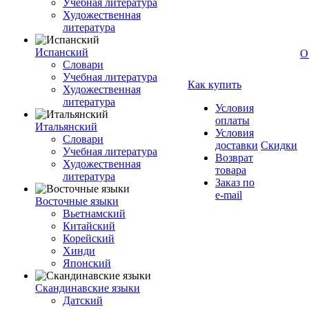
Учебная литература
Художественная
литература
Испанский
О
Словари
Учебная литература
Как купить
Художественная
литература
Условия
оплаты
Итальянский
Условия
Словари
доставки
Скидки
Учебная литература
Возврат
Художественная
товара
литература
Заказ по
e-mail
Восточные языки
Вьетнамский
Китайский
Корейский
Хинди
Японский
Скандинавские языки
Датский