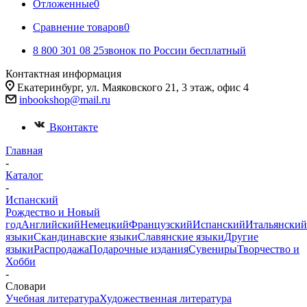
Отложенные
0
Сравнение товаров
0
8 800 301 08 25
звонок по России бесплатный
Контактная информация
Екатеринбург, ул. Маяковского 21, 3 этаж, офис 4
inbookshop@mail.ru
Вконтакте
Главная
-
Каталог
-
Испанский
Рождество и Новый
год
Английский
Немецкий
Французский
Испанский
Итальянский
языки
Скандинавские языки
Славянские языки
Другие
языки
Распродажа
Подарочные издания
Сувениры
Творчество и
Хобби
-
Словари
Учебная литература
Художественная литература