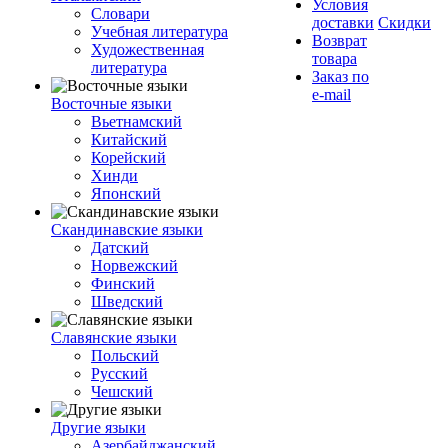
Условия
Словари
доставки
Скидки
Учебная литература
Возврат
Художественная
товара
литература
Заказ по
e-mail
Восточные языки
Вьетнамский
Китайский
Корейский
Хинди
Японский
Скандинавские языки
Датский
Норвежский
Финский
Шведский
Славянские языки
Польский
Русский
Чешский
Другие языки
Азербайджанский