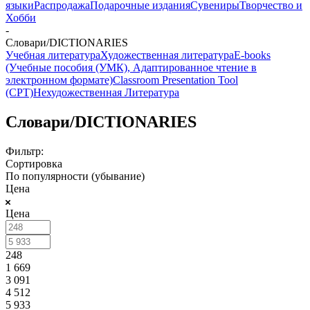
языки
Распродажа
Подарочные издания
Сувениры
Творчество и
Хобби
-
Словари/DICTIONARIES
Учебная литература
Художественная литература
E-books
(Учебные пособия (УМК), Адаптированное чтение в
электронном формате)
Classroom Presentation Tool
(CPT)
Нехудожественная Литература
Словари/DICTIONARIES
Фильтр:
Сортировка
По популярности (убывание)
Цена
Цена
248
1 669
3 091
4 512
5 933