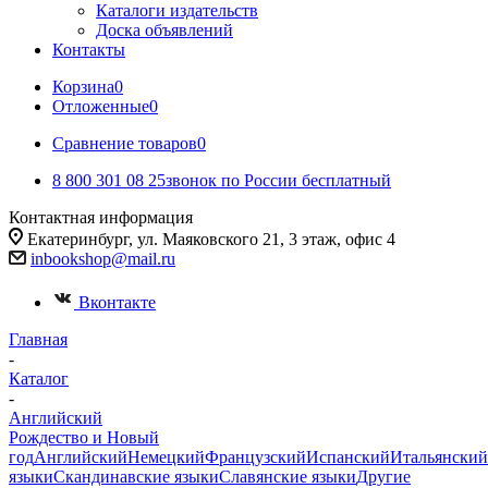
Каталоги издательств
Доска объявлений
Контакты
Корзина
0
Отложенные
0
Сравнение товаров
0
8 800 301 08 25
звонок по России бесплатный
Контактная информация
Екатеринбург, ул. Маяковского 21, 3 этаж, офис 4
inbookshop@mail.ru
Вконтакте
Главная
-
Каталог
-
Английский
Рождество и Новый
год
Английский
Немецкий
Французский
Испанский
Итальянский
языки
Скандинавские языки
Славянские языки
Другие