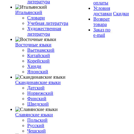
литература
оплаты
Условия
Итальянский
доставки
Скидки
Словари
Возврат
Учебная литература
товара
Художественная
Заказ по
литература
e-mail
Восточные языки
Вьетнамский
Китайский
Корейский
Хинди
Японский
Скандинавские языки
Датский
Норвежский
Финский
Шведский
Славянские языки
Польский
Русский
Чешский