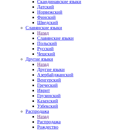
Скандинавские языки
Датский
Норвежский
Финский
Шведский
Славянские языки
Назад
Славянские языки
Польский
Русский
Чешский
Другие языки
Назад
Другие языки
Азербайджанский
Венгерский
Греческий
Иврит
Грузинский
Казахский
Узбекский
Распродажа
Назад
Распродажа
Рождество