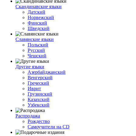
Скандинавские языки
Датский
Норвежский
Финский
Шведский
Славянские языки
Польский
Русский
Чешский
Другие языки
Азербайджанский
Венгерский
Греческий
Иврит
Грузинский
Казахский
Узбекский
Распродажа
Рождество
Самоучители на CD