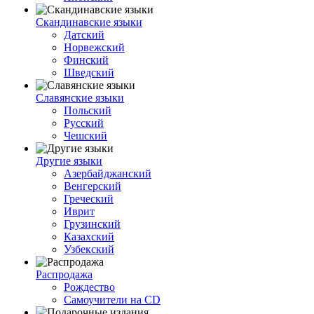
Скандинавские языки
Датский
Норвежский
Финский
Шведский
Славянские языки
Польский
Русский
Чешский
Другие языки
Азербайджанский
Венгерский
Греческий
Иврит
Грузинский
Казахский
Узбекский
Распродажа
Рождество
Самоучители на CD