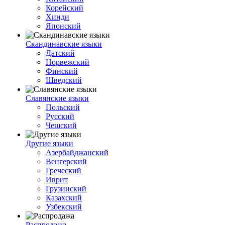
Корейский
Хинди
Японский
Скандинавские языки
Датский
Норвежский
Финский
Шведский
Славянские языки
Польский
Русский
Чешский
Другие языки
Азербайджанский
Венгерский
Греческий
Иврит
Грузинский
Казахский
Узбекский
Распродажа